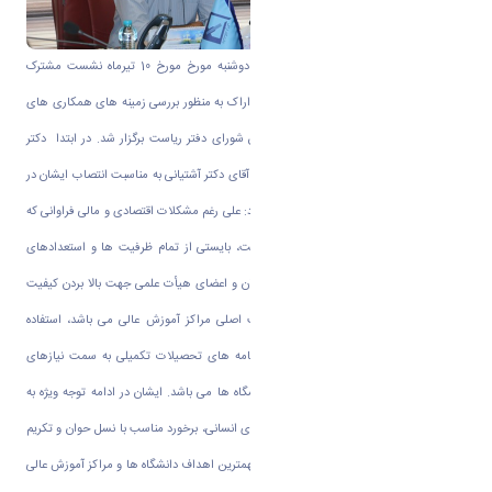
به گزارش روابط عمومی دانشگاه اراک، روز دوشنبه مورخ مورخ 10 تیرماه نشست مشترک
هیأت رئیسه دانشگاه اراک و دانشگاه صنعتی اراک به منظور بررسی زمینه های همکاری های
فی مابین و همچنین تعاملات بیشتر در اتاق شورای دفتر ریاست برگزار شد. در ابتدا دکتر
حمیدی رئیس دانشگاه اراک ضمن تبریک به آقای دکتر آشتیانی به مناسبت انتصاب ایشان در
سمت ریاست دانشگاه صنعتی اراک عنوان نمود: علی رغم مشکلات اقتصادی و مالی فراوانی که
بر کشور و به ویژه بر دانشگاه ها حکمفرماست، بایستی از تمام ظرفیت ها و استعدادهای
داخلی کشور و نیروی انسانی اعم از دانشجویان و اعضای هیأت علمی جهت بالا بردن کیفیت
آموزش و پژوهش در دانشگاه ها که رسالت اصلی مراکز آموزش عالی می باشد، استفاده
نمود.ایشان اظهار نمود: لزوم هدایت پایان نامه های تحصیلات تکمیلی به سمت نیازهای
صنعت و جامعه از ضرورت های امروزی دانشگاه ها می باشد. ایشان در ادامه توجه ویژه به
فرهنگ، اخلاق و ارج نهادن به ارزش های والای انسانی، برخورد مناسب با نسل حوان و تکریم
آنها به عنوان آینده سازان این مرز و بوم را از مهمترین اهداف دانشگاه ها و مراکز آموزش عالی