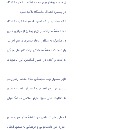
برشمرد. وی در پایان سخنان خود بر لزوم تعامل هرچه بیشتر بین دو دانشگاه اراک و دانشگاه
صنعتی اراک و استفاده از ظرفیت های موجود در پیشبرد اهداف دانشگاه تأکید نمود.
در ادامه جلسه آقای دکتر آشتیانی رئیس دانشگاه صنعتی اراک ضمن اعلام آمادگی دانشگاه
صنعتی اراک برای شروع همکاری های گسترده با دانشگاه اراک، بر لزوم پرهیز از موازی کاری
در فعالیت های دو دانشگاه، تشکیل کمیته های مشترک به منظور ایجاد بسترهای هم افزایی
بین دو دانشگاه تأکید نمود. ایشان در ادامه اظهار نمود که دانشگاه صنعتی اراک گام های بزرگی
در حوزه تحقیقات صنعتی و پژوهش انجام داده است و آماده در اختیار گذاشتن این تجربیات
به دانشگاه اراک می باشد.
در ادامه حجت الاسلام و المسلمین مهدوی اطهر مسئول نهاد نمایندگی مقام معظم رهبری در
دانشگاه، ضمن عرض تبریک به آقای دکتر آشتیانی، بر لزوم تعمیق و گسترش فعالیت های
فرهنگی در سطح استان و توجه بیشتر به توسعه فعالیت های حوزه علوم اسلامی دانشگاهیان
تأکید نمود.
در پایان مقرر گردید کمیته های مشترکی از اعضای هیأت علمی دو دانشگاه در حوزه های
پژوهش، فناوری و ارتباط با صنعت و همچنین حوزه امور دانشجویی و فرهنگی به منظور ارتقاء