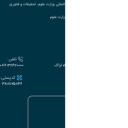
مرکز مطالعات و همکاری های علمی بین المللی وزارت علوم، تحقیقات و فناوری
سامانه دریافت و پاسخگویی به شکایات وزارت علوم
سامانه سخا وزارت علوم
ارتباط با دانشگاه
آدرس :
تلفن :
اراک، میدان بسیج، بلوار سردشت، دانشگاه اراک
۰۸۶-32620000
ایمیل:
کدپستی:
۳۸۱۸۱۷۵۸۴۶
e-dabir@araku.ac.ir