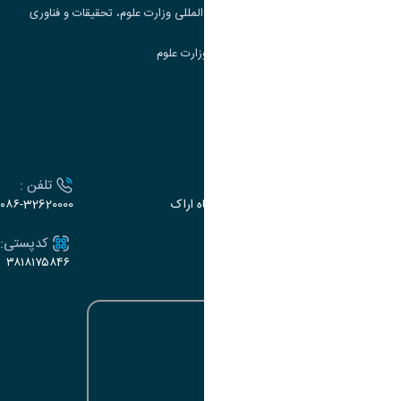
مرکز مطالعات و همکاری های علمی بین المللی وزارت علوم، تحقیقات و فناوری
سامانه دریافت و پاسخگویی به شکایات وزارت علوم
سامانه سخا وزارت علوم
ارتباط با دانشگاه
آدرس :
تلفن :
اراک، میدان بسیج، بلوار سردشت، دانشگاه اراک
۰۸۶-32620000
ایمیل:
کدپستی:
۳۸۱۸۱۷۵۸۴۶
e-dabir@araku.ac.ir