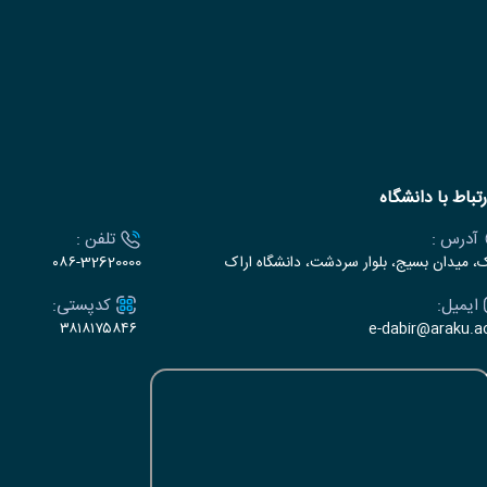
رتباط با دانشگاه
آدرس :
تلفن :
ک، میدان بسیج، بلوار سردشت، دانشگاه اراک
۰۸۶-32620000
ایمیل:
کدپستی:
۳۸۱۸۱۷۵۸۴۶
e-dabir@araku.ac