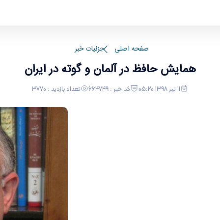
صفحه اصلی
جزئیات خبر
همایش حافظ در آلمان و گوته در ایران
11 تیر 1398 05:20
کد خبر : 664749
تعداد بازدید : 3770