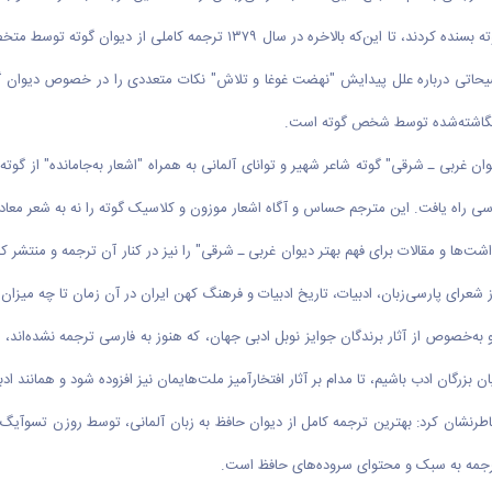
رجایی افزود: سال‌های متمادی خوانندگان فارسی فقط به این نسخه از اثر گوته بسن
یحاتی درباره علل پیدایش "نهضت غوغا و تلاش" نکات متعددی را در خصوص دیوان گوته ب
 نگاشته‌شده توسط شخص گوته است.
مرکز حافظ‌شناسی در زبان آلمانی ادامه داد: بالاخره در سال ۱۳۸۳ "دیوان غربی ـ شرقی" گوته شاعر شهیر و توانای آلمانی به 
رسی راه یافت. این مترجم حساس و آگاه اشعار موزون و کلاسیک گوته را نه به شعر معادل
عرای پارسی‌زبان، ادبیات، تاریخ ادبیات و فرهنگ کهن ایران در آن زمان تا چه میزان
و به‌خصوص از آثار برندگان جوایز نوبل ادبی جهان، که هنوز به فارسی ترجمه نشده‌اند، 
 بزرگان ادب باشیم، تا مدام بر آثار افتخارآمیز ملت‌هایمان نیز افزوده شود و همانن
 ترجمه به سبک و محتوای سروده‌های حافظ است.