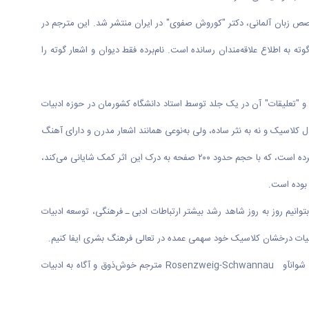
ده کردند، تا این‌که بالاخره در سال ۱۳۷۹ ترجمه کاملی از دیوان گوته توسط متخصص زبان آلمانی، دکتر "کوروش صفوی" در ایران منتشر شد. این مترجم در
ه اطلاع علاقه‌مندان رسانده است. نام‌برده فقط دیوان و اشعار گوته را
همراه "اشعار به‌جامانده" از گوته و "تعلیقات" آن در یک جلد توسط استاد دانشگاه کشورمان در حوزه‌ ادبیات
 کلاسیک و نه به نثر ساده، ولی به‌نوعی همانند اشعار مدرن و دارای آهنگ
و ریتم درونی ترجمه کرده است. نکته شایان توجه این‌که نام‌برده کتاب "یادداشت‌ها و مقالات برای فهم بهتر دیوان غربی ـ شرقی" را نیز در کنار آن ترجمه و منتشر کرده است، که با حجم حدود ۲۰۰ صفحه به درک این اثر کمک شایانی می‌کند،
 بوده است.
بتوانیم روز به روز شاهد رشد بیشتر ارتباطات ادبی ـ فرهنگی، توسعه ادبیات
د ادبیات درخشان کلاسیک خود سهمی عمده در تعالی فرهنگ بشری ایفا کنیم.
استاد دانشگاه اراک به ترجمه‌های دیوان حافظ به زبان آلمانی نیز اشاره و خاطرنشان کرد: بهترین ترجمه کامل از دیوان حافظ به زبان آلمانی، توسط روزن تسوآیگ شوانآو Rosenzweig-Schwannau مترجم خوش‌ذوق و آگاه به ادبیات