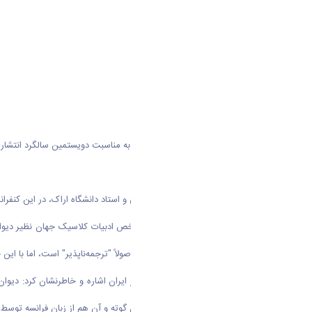
این همایش حضور داشت.
مشاور مرکز حافظ‌شناسی در زبان آلمانی و استاد دانشگاه اراک، در این کنفر
دکتر رجایی درباره لزوم ترجمه‌ آثار شاخص ادبیات کلاسیک جهان نظیر دیو
حافظ، گوته، مولانا، شکسپیر و دیگران اصولاً "ترجمه‌ناپذیر" است، اما با 
او به ترجمه‌های مختلف دیوان گوته در ایران اشاره و خاطرنشان کرد: دیوا
بسیار، در سال ۱۳۲۸ برگزیده‌ای از دیوان گوته و آن هم از زبان فرانسه توسط مترجمی به نام "شجاع‌الدین شفا" به فارسی‌زبانان ارائه شد. این ترجمه به نثر ساده و بعضاً با توضیحاتی همراه است.