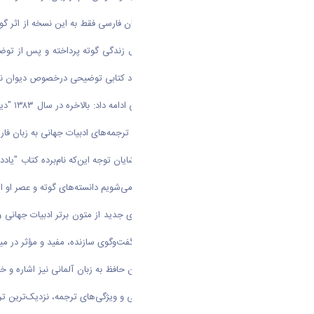
پیشگفتار طولانی خود ابتدا به شرح‌حال زندگی گوته پرداخته و پس از توض
ترجمه کرده، نه "ملحقات" آن را، که خود کتابی توضیحی درخصوص دیوان
مشاور 
آلمانی، "دکتر محمود حدادی"، به عرصه ترجمه‌های ادبیات جهانی به زبان فا
چون با این توضیحات است که متوجه می‌شویم دانسته‌های گوته و عصر او از ش
او در ادامه گفت: امیدواریم با ترجمه‌های جدید از متون برتر ادبیات جهانی 
تطبیقی و تقویت ساختارهای تعامل و گفت‌وگوی سازنده، مفید و مؤثر در میان
ایران ارائه شده که به دلایل مختلف ادبی و ویژگی‌های ترجمه، نزدیک‌ترین