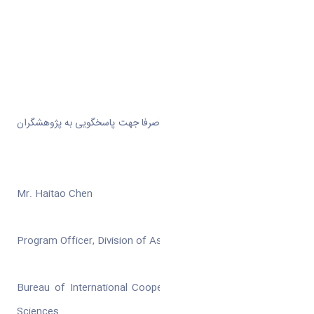
ایمیل:
ehsani.s@insf.org
دبیر فراخوان در آکادمی علوم چین (صرفا جهت پاسخگویی به پژوهشگران
وابسته به آکادمی علوم چین)
Mr. Haitao Chen
Program Officer, Division of Asian and African Affairs,
Bureau of International Cooperation, Chinese Academy of
Sciences