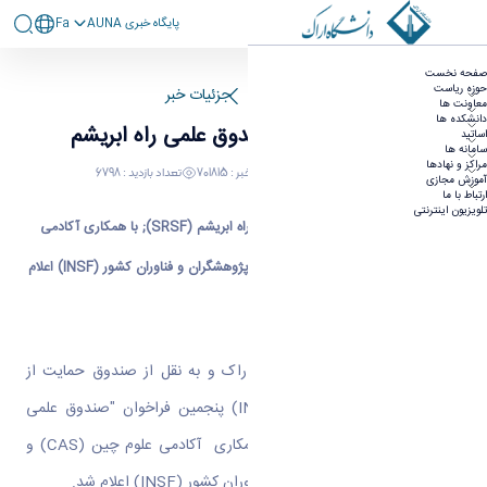
پايگاه خبری AUNA
Fa
پنجمین فراخوان صندوق علمی راه ابریشم
صفحه نخست
حوزه ریاست
صفحه اصلی
جزئیات خبر
معاونت ها
دانشکده ها
پنجمین فراخوان صندوق علمی راه ابریشم
اساتید
سامانه ها
مراکز و نهادها
05 خرداد 1399 08:18
کد خبر : 701815
تعداد بازدید : 6798
آموزش مجازی
ارتباط با ما
تلویزیون اینترنتی
پنجمین فراخوان صندوق علمی مشترک راه ابریشم (SRSF); با همکاری آکادمی
علوم چین (CAS) و صندوق حمایت از پژوهشگران و فناوران کشور (INSF) اعلام
شد.
به گزارش روابط عمومی دانشگاه اراک و به نقل از صندوق حمایت از
پژوهشگران و فناوران کشور (INSF) پنجمین فراخوان "صندوق علمی
مشترک راه ابریشم (SRSF)" با همکاری آکادمی علوم چین (CAS) و
صندوق حمایت از پژوهشگران و فناوران کشور (INSF) اعلام شد.