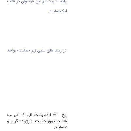
برای اطلاع از مشخصات واجدین شرایط شرکت در این فراخوان در قالب
طرح پژوهشی مشترک، روی
لینک
کلیک نمایید.
2. برگزاری کارگاه‌های مشترک
SRSF حداکثر از سه کارگاه مشترک در زمینه‌های علمی زیر حمایت خواهد
کرد:
فناوری نانو
انرژی‌های تجدید پذیر
علوم شناختی
مواد پیشرفته
علوم آب
مهندسی پزشکی
پژوهشگران ایرانی می‌توانند از تاریخ 31 اردیبهشت الی 29 تیر ماه
پروپوزال‌های مشترک خود را در سامانه صندوق حمایت از پژوهشگران و
فناوران کشور (
rtms.insf.org
) ثبت نمایند.