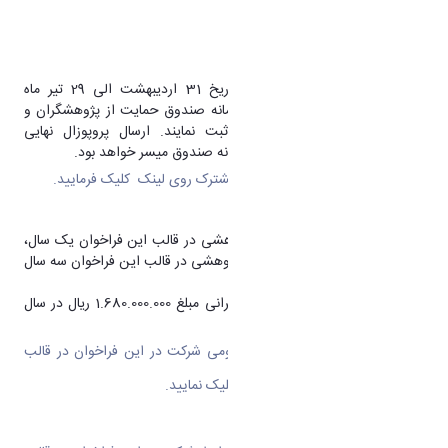
علوم شناختی
فناوری نانو
پژوهشگران ایرانی می‌توانند از تاریخ 31 اردیبهشت الی 29 تیر ماه
پروپوزال‌های مشترک خود را در سامانه صندوق حمایت از پژوهشگران و
فناوران کشور (rtms.insf.org) ثبت نمایند. ارسال پروپوزال نهایی
پژوهشگران ایرانی تنها از طریق سامانه صندوق میسر خواهد بود.
جهت دریافت نمونه فرم پروژه‌های مشترک روی
لینک
کلیک فرمایید.
حداقل مدت زمان اجرای پروژه پژوهشی در قالب این فراخوان یک سال،
و حداکثر مدت زمان اجرای پروژه پژوهشی در قالب این فراخوان سه سال
می‌باشد.
حداکثر حمایت برای پژوهشگران ایرانی مبلغ 1.680.000.000 ریال در سال
در نظر گرفته شده است.
برای اطلاع از شرایط و ضوابط عمومی شرکت در این فراخوان در قالب
طرح پژوهشی مشترک، روی
لینک
کلیک نمایید.