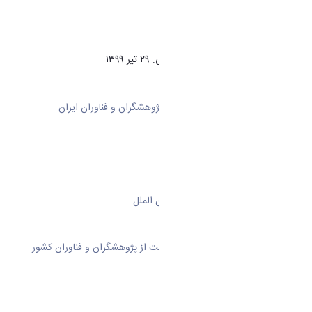
برنامه زمانی فراخوان
آغاز فراخوان: ۳۱ اردیبهشت ۱۳۹۹
پایان مهلت ارسال طرح‌های پژوهشی: ۲۹ تیر ۱۳۹۹
اعلام نتایج نهایی: ۲۴ مهر ۱۳۹۹
آغاز پروژه‌های پژوهشی: دی ۱۳۹۹
دبیر فراخوان در صندوق حمایت از پژوهشگران و فناوران ایران
سرکار خانم زهرا احسانی
کارشناس مطالعات علمی و روابط بین الملل
واحد دیپلماسی علمی، صندوق حمایت از پژوهشگران و فناوران کشور
تلفن: 82161112-021