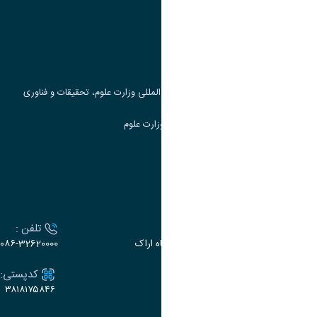
پرتال دانشجویی صندوق رفاه
جست و جوی کتاب
مرکز مطالعات و همکاری های علمی بین المللی وزارت علوم، تحقیقات و فناوری
سامانه دریافت و پاسخگویی به شکایات وزارت علوم
سامانه سخا وزارت علوم
ارتباط با دانشگاه
آدرس :
تلفن :
اراک، میدان بسیج، بلوار سردشت، دانشگاه اراک
۰۸۶-32620000
ایمیل:
کدپستی:
۳۸۱۸۱۷۵۸۴۶
e-dabir@araku.ac.ir