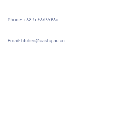
Phone: +86-10-68597480
Email:
htchen@cashq.ac.cn