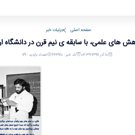
راک
صفحه اصلی
جزئیات خبر
ش های علمی، با سابقه ی نیم قرن در دانشگاه ا
10 آذر 1398 07:39
کد خبر : 662170
تعداد بازدید : 119