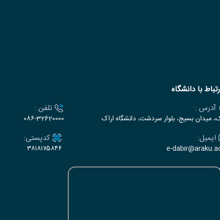
رتباط با دانشگاه
آدرس :
تلفن :
ک، میدان بسیج، بلوار سردشت، دانشگاه اراک
۰۸۶-32620000
ایمیل:
کدپستی:
۳۸۱۸۱۷۵۸۴۶
e-dabir@araku.ac