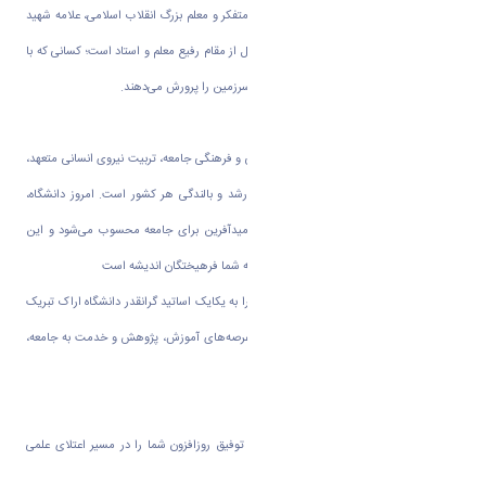
دوازدهم اردیبهشت‌ماه، سالروز شهادت استاد متفکر و معلم بزرگ انقلاب اسلامی، علامه شهید
مرتضی مطهری (ره)، فرصتی مغتنم برای تجلیل از مقام رفیع معلم و استاد است؛ کسانی که با
نوری از دانایی، ایمان و تعهد، آینده‌سازان این سرزمین را پرورش می‌دهند.
بی‌تردید، نقش بی‌بدیل اساتید در ارتقای علمی و فرهنگی جامعه، تربیت نیروی انسانی متعهد،
و توسعه مرزهای دانش، ستون‌های بنیادین رشد و بالندگی هر کشور است. امروز دانشگاه،
نه‌تنها نهادی علمی، بلکه کانونی تمدن‌ساز و امیدآفرین برای جامعه محسوب می‌شود و این
جایگاه بلند، مرهون تلاش‌های بی‌وقفه و عالمانه شما فرهیختگان اندیشه است
اینجانب، با نهایت احترام و افتخار، روز معلم را به یکایک اساتید گرانقدر دانشگاه اراک تبریک
عرض می‌نمایم و از زحمات ارزشمند شما در عرصه‌های آموزش، پژوهش و خدمت به جامعه،
صمیمانه تقدیر و تشکر می‌کنم.
از درگاه خداوند متعال، دوام عزت، سلامت و توفیق روزافزون شما را در مسیر اعتلای علمی
کشور عزیزمان ایران اسلامی خواستارم.