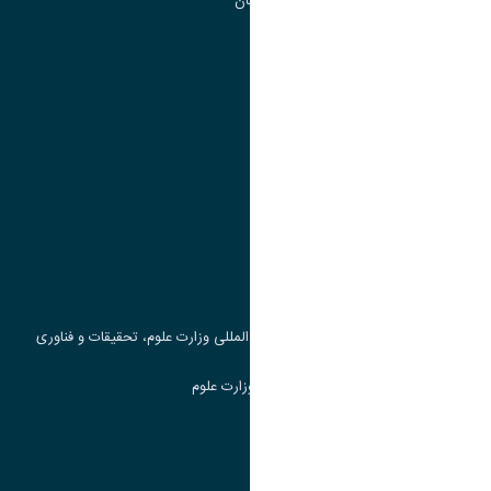
گروه جذب و هدایت استعداد های درخشان
تقویم آموزشی
پیوند ها
وزارت علوم، تحقیقات و فناوری
پرتال دانشجویی صندوق رفاه
جست و جوی کتاب
مرکز مطالعات و همکاری های علمی بین المللی وزارت علوم، تحقیقات و فناوری
سامانه دریافت و پاسخگویی به شکایات وزارت علوم
سامانه سخا وزارت علوم