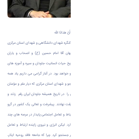
بسم الله الرحمن الرحیم
الْحَمْدُ لِلَّهِ الَّذِی هَدَانَا لِهَذَا وَ مَا کُنَّا لِنَهْتَدِیَ لَوْلَا أَنْ هَدَانَا الله
تقارن مبارک و میمونی است برگزاری اجلاس کنگره شهدای دانشگاهی و شهدای استان مرکزی
با ایام شهادت مقتدای شهیدان وآزادگان جهان آقا امام حسین (ع) و اصحاب و یاران
وفاداراش که یاد و نام آنان همواره بر تارک تاریخ حیات انسانیت جاودان و سیره و آموزه های
آنان رهنمای انسان های مؤمن و آزاده بوده و خواهد بود. در آغاز گرامی می داریم یاد همه
شهیدان عزیز این سرزمین بویژه شهیدان دانشجو و شهدای استان مرکزی که دیار علم و مؤمنان
است. شهیدان با رشادت های خود برگ زرینی را در تاریخ همیشه جاودان ایران رقم زذند و
چراغی پیش پای همه عاشقان راه حق و حقیقت نهادند. پیشرفت و تعالی یک کشور در گرو
انسجام و وفاق اجتماعی است که ریشه در ارتباط و تعامل اجتماعی پایدار در عرصه های چند
گانه اجتماعی، اقتصادی، سیاسی و فرهنگی دارد. لیکن انرژی و نیروی زاینده ارتباط و تعامل
پایدار را باید در وجود روحیه فداکاری و ایثار جستجو کرد. چرا که جامعه فاقد روحیه ایثار،