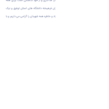
فرصت و بستری مهم در فرهنگ سازی امر ایثار، فداکاری و از خود گذشتگی است. برای همه
دست اندرکاران این کنگره فاخر به ویژه همکاران فرهیخته دانشگاه های استان توفیق و نیک
بختی را از خدای بزرگ آرزو می کنم و مجدداً یاد و خاطره همه شهیدان را گرامی می داریم و با
هم زمزمه می کنیم.
آن فرو ریخته گلهای پریشان در باد
کز می جام شهادت همه مدهوشان‌اند
نامشان زمزمة نیمه ‌شب مستان باد
تا نگویند که از یاد فراموشان‌اند
منصور غلامی
وزیر علوم تحقیقات و فناوری