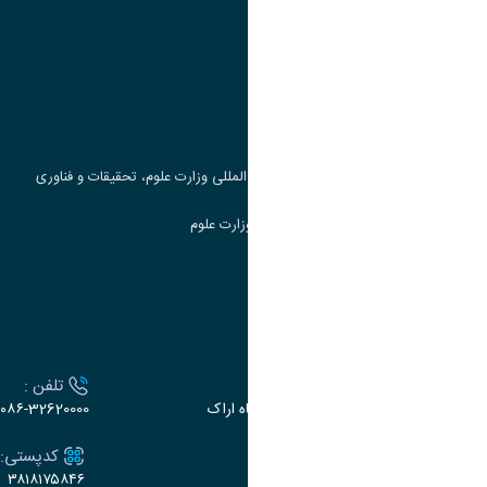
وزارت علوم، تحقیقات و فناوری
پرتال دانشجویی صندوق رفاه
جست و جوی کتاب
مرکز مطالعات و همکاری های علمی بین المللی وزارت علوم، تحقیقات و فناوری
سامانه دریافت و پاسخگویی به شکایات وزارت علوم
سامانه سخا وزارت علوم
ارتباط با دانشگاه
آدرس :
تلفن :
اراک، میدان بسیج، بلوار سردشت، دانشگاه اراک
۰۸۶-32620000
ایمیل:
کدپستی:
۳۸۱۸۱۷۵۸۴۶
e-dabir@araku.ac.ir