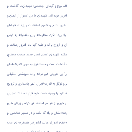
فداکاری و از جان گذشتگی جامعه ای است فاقد روح و گرمای اجتماعی؛ شهیدان با گذشت و
مایه گذاشتن از جان عزیز خود همواره طراوت آفرین بوده اند. شهیدان با دل استوار از ایمان و
توکّل به پروردگار در برابر تمام لشکر آرایی و ماشین نظامی دشمن استقامت ورزیدند، قلبشان
نلرزید، اراده‌اشان سست نشد و تردید درآنها راه پیدا نکرد، مظلومانه ولی مقتدرانه به فیض
شهادت نائل شدند. درود و سلام خداوند بر روان و ارواح پاک و طیبه آنها باد. امروز رسالت و
مأموریتی خطیر متوجه ما بازماندگان از قافله عظیم شهیدان است. نسل جدید سخت محتاج
فهم واژه های متعالی شهادت، ایثار، فداکاری و گذشت است و دست نیاز به سوی اندیشمندان
کشورش دراز کرده تا در "گرداب وسوسه انگیز" بی هویتی فرو نرفته و به خویشتن حقیقی
خویش دست پیدا کند . عالمان با سرپنجة تدبیر و توکل به قدرت لایزال الهی پاسداری و ترویج
فرهنگ غنی این مرز و بوم که سابقه ای دیرینه دارد را وجهه همت خود قرار دهند تا نسل پر
جوش و خروش جوان امروز که امواج فرهنگی و خبری از هر سو احاطه اش کرده و پیکان های
شک و وسوسه را بر ذهن و ضمیرش نشانه گرفته؛ نشان و راه گم نکند و در مسیر صالحین و
شهیدان طی طریق نماید. برگزاری کنگره شهدا که نظام آموزش عالی کشور نیز مفتخر به ان است