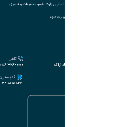
مرکز مطالعات و همکاری های علمی بین المللی وزارت علوم، تحقیقات و فناوری
سامانه دریافت و پاسخگویی به شکایات وزارت علوم
سامانه سخا وزارت علوم
ارتباط با دانشگاه
آدرس :
تلفن :
اراک، میدان بسیج، بلوار سردشت، دانشگاه اراک
۰۸۶-32620000
ایمیل:
کدپستی:
۳۸۱۸۱۷۵۸۴۶
e-dabir@araku.ac.ir