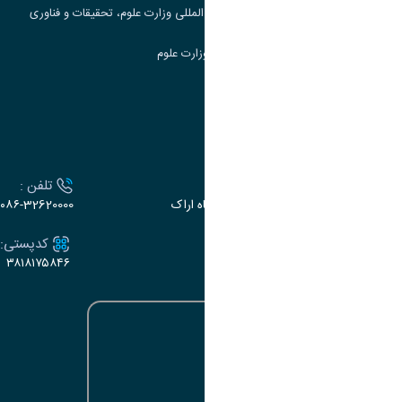
مرکز مطالعات و همکاری های علمی بین المللی وزارت علوم، تحقیقات و فناوری
سامانه دریافت و پاسخگویی به شکایات وزارت علوم
سامانه سخا وزارت علوم
ارتباط با دانشگاه
آدرس :
تلفن :
اراک، میدان بسیج، بلوار سردشت، دانشگاه اراک
۰۸۶-32620000
ایمیل:
کدپستی:
۳۸۱۸۱۷۵۸۴۶
e-dabir@araku.ac.ir