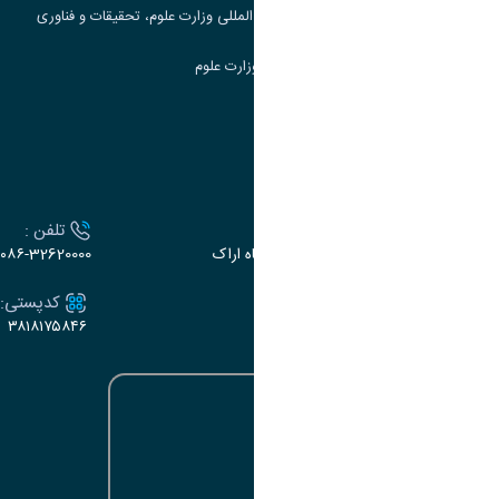
مرکز مطالعات و همکاری های علمی بین المللی وزارت علوم، تحقیقات و فناوری
سامانه دریافت و پاسخگویی به شکایات وزارت علوم
سامانه سخا وزارت علوم
ارتباط با دانشگاه
آدرس :
تلفن :
اراک، میدان بسیج، بلوار سردشت، دانشگاه اراک
۰۸۶-32620000
ایمیل:
کدپستی:
۳۸۱۸۱۷۵۸۴۶
e-dabir@araku.ac.ir