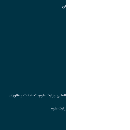
گروه جذب و هدایت استعداد های درخشان
تقویم آموزشی
پیوند ها
وزارت علوم، تحقیقات و فناوری
پرتال دانشجویی صندوق رفاه
جست و جوی کتاب
مرکز مطالعات و همکاری های علمی بین المللی وزارت علوم، تحقیقات و فناوری
سامانه دریافت و پاسخگویی به شکایات وزارت علوم
سامانه سخا وزارت علوم