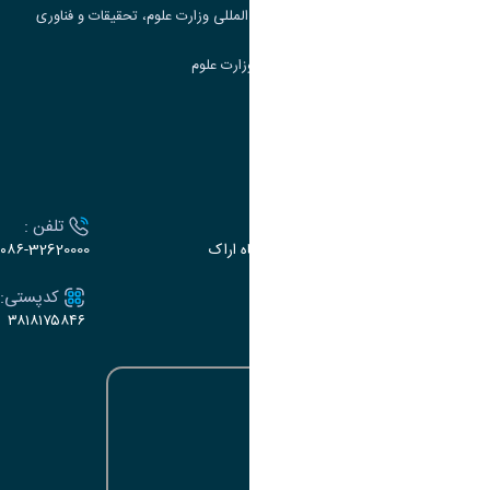
مرکز مطالعات و همکاری های علمی بین المللی وزارت علوم، تحقیقات و فناوری
سامانه دریافت و پاسخگویی به شکایات وزارت علوم
سامانه سخا وزارت علوم
ارتباط با دانشگاه
آدرس :
تلفن :
اراک، میدان بسیج، بلوار سردشت، دانشگاه اراک
۰۸۶-32620000
ایمیل:
کدپستی:
۳۸۱۸۱۷۵۸۴۶
e-dabir@araku.ac.ir