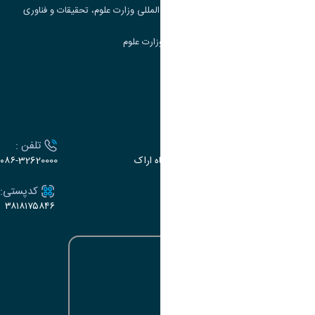
مرکز مطالعات و همکاری های علمی بین المللی وزارت علوم، تحقیقات و فناوری
سامانه دریافت و پاسخگویی به شکایات وزارت علوم
سامانه سخا وزارت علوم
ارتباط با دانشگاه
آدرس :
تلفن :
اراک، میدان بسیج، بلوار سردشت، دانشگاه اراک
۰۸۶-32620000
ایمیل:
کدپستی:
۳۸۱۸۱۷۵۸۴۶
e-dabir@araku.ac.ir