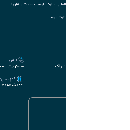
مرکز مطالعات و همکاری های علمی بین المللی وزارت علوم، تحقیقات و فناوری
سامانه دریافت و پاسخگویی به شکایات وزارت علوم
سامانه سخا وزارت علوم
ارتباط با دانشگاه
آدرس :
تلفن :
اراک، میدان بسیج، بلوار سردشت، دانشگاه اراک
۰۸۶-32620000
ایمیل:
کدپستی:
۳۸۱۸۱۷۵۸۴۶
e-dabir@araku.ac.ir