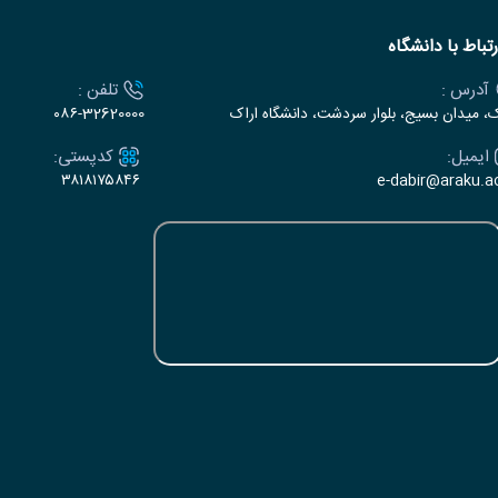
رتباط با دانشگاه
آدرس :
تلفن :
ک، میدان بسیج، بلوار سردشت، دانشگاه اراک
۰۸۶-32620000
ایمیل:
کدپستی:
۳۸۱۸۱۷۵۸۴۶
e-dabir@araku.ac