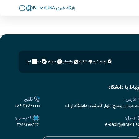
پايگاه خبری AUNA
Fa
اینستاگرام
تلگرام
واتساپ
سروش
بله
ایتا
رتباط با دانشگاه
آدرس :
تلفن :
ک، میدان بسیج، بلوار گلدشت، دانشگاه اراک
۰۸۶-۳2620000
ایمیل:
کدپستی:
۳۸۱۸۱۷۵۸۴۶
e-dabir@araku.ac