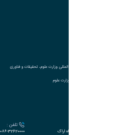
پیوند ها
وزارت علوم، تحقیقات و فناوری
پرتال دانشجویی صندوق رفاه
جست و جوی کتاب
مرکز مطالعات و همکاری های علمی بین المللی وزارت علوم، تحقیقات و فناوری
سامانه دریافت و پاسخگویی به شکایات وزارت علوم
سامانه سخا وزارت علوم
ارتباط با دانشگاه
آدرس :
تلفن :
اراک، میدان بسیج، بلوار سردشت، دانشگاه اراک
۰۸۶-32620000