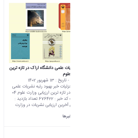
(928)
دست
اوردها
(10)
خبر
ها
(9)
اخبا
ر
(7)
روی
داد های
خبری
(5)
بهبود رتبه نشریات علمی دانشگاه اراک در تازه ترین
اسلا
ارزیابی وزارت علوم
یدشو
محتوای سایت
- تاریخ :
13 شهریور 1402
(3)
صفحه اصلی جزئیات خبر بهبود رتبه نشریات علمی
اطلا
دانشگاه اراک در تازه ترین ارزیابی وزارت علوم 04
عیه ها
09 2023 04:09 کد خبر : 676422 تعداد بازدید :
(1)
4809 بر اساس آخرین ارزیابی نشریات در وزارت
عتف، تعداد...
دانشگاه اراک:
خبرها
asset
Categ
oryIds