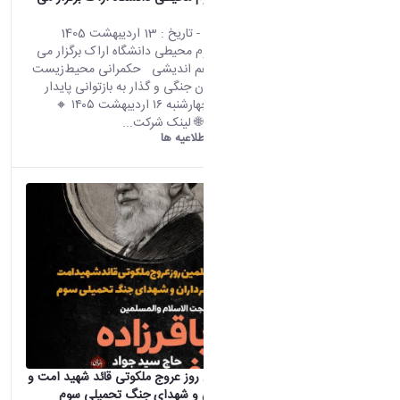
کند:
محتوای سایت
- تاریخ :
13 اردیبهشت 1405
پژوهشکده علوم محیطی دانشگاه اراک برگزار می
کند: نشست هم اندیشی حکمرانی محیط‌زیست
در شرایط بحران جنگی و گذار به بازتوانی پایدار
سرزمین 🔸 چهارشنبه ۱۶ اردیبهشت ۱۴۰۵ 🔸
ساعت۱۳تا۱۵ 🌐 لینک شرکت...
دانشگاه اراک:
اطلاعیه ها
مراسم چهلمین روز عروج ملکوتی قائد شهید امت و
يادبود سرداران و شهدای جنگ تحمیلی سوم