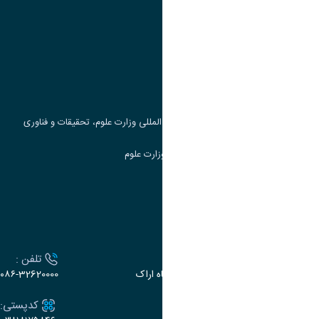
وزارت علوم، تحقیقات و فناوری
پرتال دانشجویی صندوق رفاه
جست و جوی کتاب
مرکز مطالعات و همکاری های علمی بین المللی وزارت علوم، تحقیقات و فناوری
سامانه دریافت و پاسخگویی به شکایات وزارت علوم
سامانه سخا وزارت علوم
ارتباط با دانشگاه
آدرس :
تلفن :
اراک، میدان بسیج، بلوار سردشت، دانشگاه اراک
۰۸۶-32620000
ایمیل:
کدپستی: