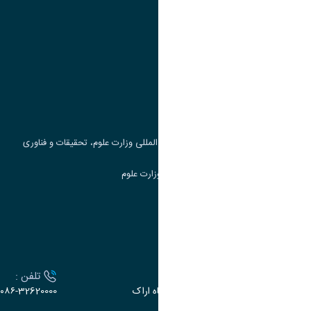
پیوند ها
وزارت علوم، تحقیقات و فناوری
پرتال دانشجویی صندوق رفاه
جست و جوی کتاب
مرکز مطالعات و همکاری های علمی بین المللی وزارت علوم، تحقیقات و فناوری
سامانه دریافت و پاسخگویی به شکایات وزارت علوم
سامانه سخا وزارت علوم
ارتباط با دانشگاه
آدرس :
تلفن :
اراک، میدان بسیج، بلوار سردشت، دانشگاه اراک
۰۸۶-32620000