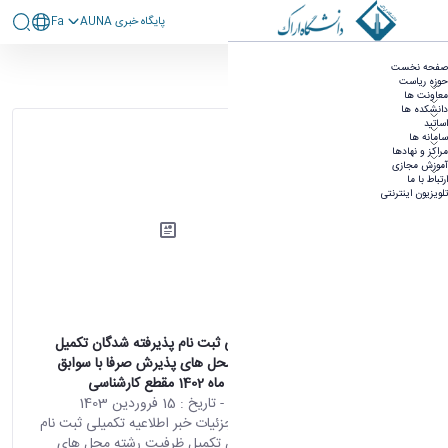
پايگاه خبری AUNA
Fa
آرشیو اطلاعیه ها
صفحه نخست
حوزه ریاست
۳۶۰ نتیجه برای
معاونت ها
دانشکده ها
مرتب‌سازی بر
اساتید
اساس
سامانه ها
مراکز و نهادها
آموزش مجازی
ارتباط با ما
تلویزیون اینترنتی
اطلاعیه تکمیلی ثبت نام پذیرفته شدگان تکمیل
ظرفیت رشته محل های پذیرش صرفا با سوابق
تحصیلی بهمن ماه 1402 مقطع کارشناسی
محتوای سایت
- تاریخ :
15 فروردین 1403
صفحه اصلی جزئیات خبر اطلاعیه تکمیلی ثبت نام
پذیرفته شدگان تکمیل ظرفیت رشته محل های