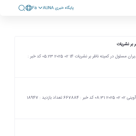
پايگاه خبری AUNA
Fa
صفحه اصلی جزئیات خبر اطلاعیه شماره ۳ بیست و دومین دوره انتخابات نمایندگان مدیران مسئول در کمیته ناظر بر نشریات 14 02 2025 05:23 کد خبر :
صفحه اصلی جزئیات خبر دستور العمل سومین جشنواره قرآنی، فرهنگی و هنری شهید آوینی 02 02 2025 08:31 کد خبر : 667884 تعداد بازدید : 18947