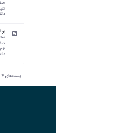
کلی
دان
برن
محت
667636 تعداد بازدید
دان
پست‌‌های 4
هر صف
تصویر
عنوان اینستاگرام
لینک
عنوان تلگرام