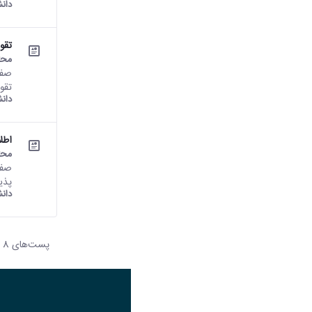
دان
تقوی
محت
تقو
دان
اطلاعیه شما
محت
پذیرف
دان
پست‌‌های 8
هر صف
تصویر