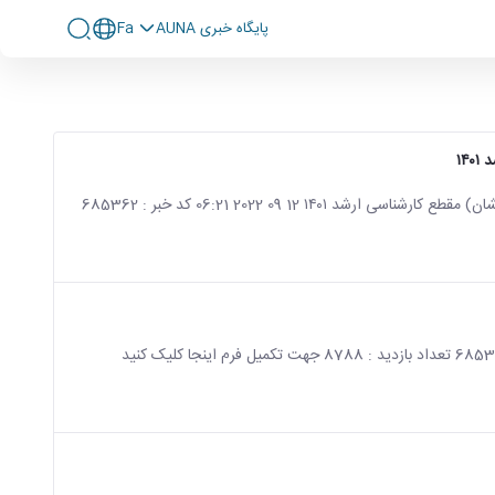
پايگاه خبری AUNA
Fa
۱۴
صفحه اصلی جزئیات خبر اطلاعیه‌ی ثبت‌نام پذیرفتگان بدون آزمون (استعدادهای درخشان) مقطع کارشناسی ارشد ۱۴۰۱ 12 09 2022 06:21 کد خبر : 685362
صفحه اصلی جزئیات خبر الزام تکمیل فرم کارنامه سلامت 11 09 2022 11:22 کد خبر : 685381 تعداد بازدید : 8788 جهت تکمیل فرم اینجا کلیک کنید