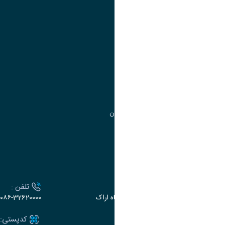
آموزش
مدیریت امور
مدیریت تحصیلات تکمیلی
مرکز آموزش‌های تخصصی
گروه جذب و هدایت استعدادهای درخشان
تقویم آموزشی
ارتباط با دانشگاه
آدرس :
تلفن :
اراک، میدان بسیج، بلوار سردشت، دانشگاه اراک
۰۸۶-32620000
ایمیل:
کدپستی: