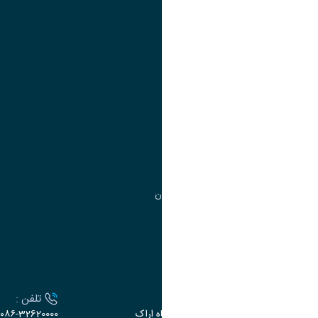
تقویم آموزشی
آموزش
مدیریت امور
مدیریت تحصیلات تکمیلی
مرکز آموزش‌های تخصصی
گروه جذب و هدایت استعدادهای درخشان
تقویم آموزشی
ارتباط با دانشگاه
آدرس :
تلفن :
اراک، میدان بسیج، بلوار سردشت، دانشگاه اراک
۰۸۶-32620000