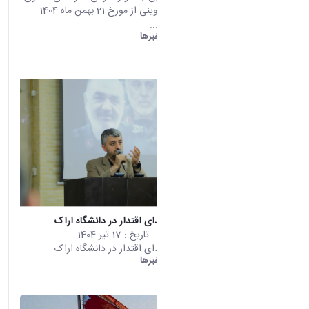
(928)
و ادبی شهید آوینی از مورخ 21 بهمن ماه 1404
دست
جهت مشاهده...
اوردها
دانشگاه اراک:
خبرها
(10)
خبر
ها
(9)
اخبا
ر
(7)
روی
داد های
خبری
(5)
اسلا
یدشو
(3)
اطلا
عیه ها
بزرگداشت شهدای اقتدار در دانشگاه اراک
(1)
محتوای سایت
- تاریخ :
17 تیر 1404
بزرگداشت شهدای اقتدار در دانشگاه اراک
دانشگاه اراک:
خبرها
asset
Categ
oryIds