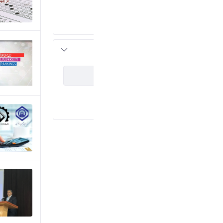
رویداد های خبری
(5)
اسلایدشو
(3)
اطلاعیه ها
(1)
assetCategoryIds
نصب