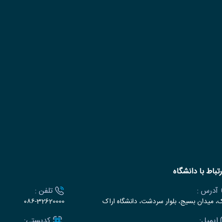
رتباط با دانشگاه
آدرس :
تلفن :
ک، میدان بسیج، بلوار سردشت، دانشگاه اراک
۰۸۶-32620000
ایمیل:
کدپستی: