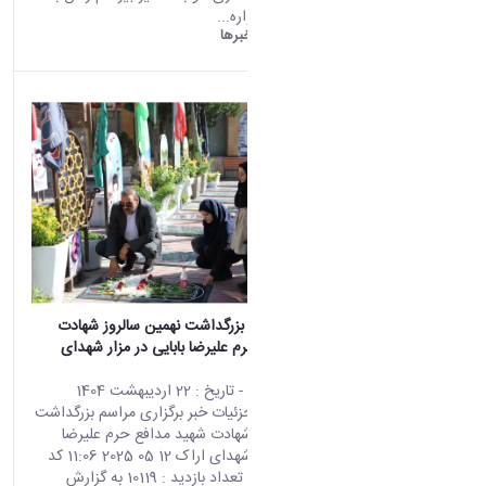
(928)
اختتامیه جشنواره...
دست
دانشگاه اراک:
خبرها
اوردها
(10)
خبر
ها
(9)
اخبا
ر
(7)
روی
داد های
خبری
(5)
اسلا
یدشو
(3)
اطلا
برگزاری مراسم بزرگداشت نهمین سالروز شهادت
عیه ها
شهید مدافع حرم علیرضا بابایی در مزار شهدای
(1)
اراک
محتوای سایت
- تاریخ :
22 اردیبهشت 1404
asset
صفحه اصلی جزئیات خبر برگزاری مراسم بزرگداشت
Categ
نهمین سالروز شهادت شهید مدافع حرم علیرضا
oryIds
بابایی در مزار شهدای اراک 12 05 2025 11:06 کد
خبر : 666552 تعداد بازدید : 10119 به گزارش