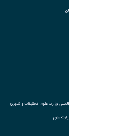
گروه جذب و هدایت استعداد های درخشان
تقویم آموزشی
پیوند ها
وزارت علوم، تحقیقات و فناوری
پرتال دانشجویی صندوق رفاه
جست و جوی کتاب
مرکز مطالعات و همکاری های علمی بین المللی وزارت علوم، تحقیقات و فناوری
سامانه دریافت و پاسخگویی به شکایات وزارت علوم
سامانه سخا وزارت علوم