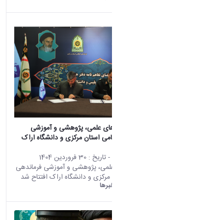
(928)
دست
اوردها
(10)
خبر
ها
(9)
اخبا
ر
(7)
روی
داد های
خبری
(5)
اسلا
یدشو
دفتر همکاری های علمی، پژوهشی و آموزشی
(3)
فرماندهی انتظامی استان مرکزی و دانشگاه اراک
اطلا
افتتاح شد
عیه ها
محتوای سایت
- تاریخ :
30 فروردین 1404
(1)
دفتر همکاری علمی، پژوهشی و آموزشی فرماندهی
انتظامی استان مرکزی و دانشگاه اراک افتتاح شد
دانشگاه اراک:
خبرها
asset
Categ
oryIds