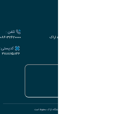
تقویم آموزشی
ارتباط با دانشگاه
آدرس :
تلفن :
اراک، میدان بسیج، بلوار گلدشت، دانشگاه اراک
۰۸۶-32620000
ایمیل:
کدپستی:
۳۸۱۸۱۷۵۸۴۶
e-dabir@araku.ac.ir
تمامی حقوق برای دانشگاه اراک محفوظ است