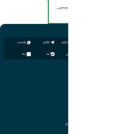
شماره تماس: 08632627030
اینستاگرام
تلگرام
واتساپ
سروش
بله
ایتا
آموزش
مدیریت امور آموزشی
مدیریت تحصیلات تکمیلی
مرکز آموزش‌های تخصصی
گروه جذب و هدایت استعدادهای درخشان