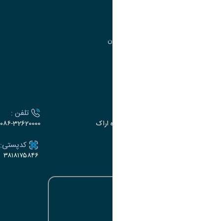
مرکز آموزش‌های تخصصی
گروه جذب و هدایت استعدادهای درخشان
تقویم آموزشی
ارتباط با دانشگاه
آدرس :
تلفن :
اراک، میدان بسیج، بلوار گلدشت، دانشگاه اراک
۰۸۶-32620000
ایمیل:
کدپستی:
۳۸۱۸۱۷۵۸۴۶
e-dabir@araku.ac.ir