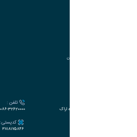
آموزش
مدیریت امور آموزشی
مدیریت تحصیلات تکمیلی
مرکز آموزش‌های تخصصی
گروه جذب و هدایت استعدادهای درخشان
تقویم آموزشی
ارتباط با دانشگاه
آدرس :
تلفن :
اراک، میدان بسیج، بلوار گلدشت، دانشگاه اراک
۰۸۶-32620000
ایمیل:
کدپستی:
۳۸۱۸۱۷۵۸۴۶
e-dabir@araku.ac.ir