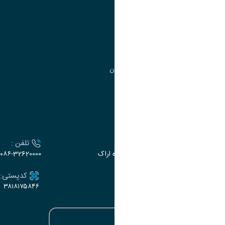
مدیریت امور آموزشی
مدیریت تحصیلات تکمیلی
مرکز آموزش‌های تخصصی
گروه جذب و هدایت استعدادهای درخشان
تقویم آموزشی
ارتباط با دانشگاه
آدرس :
تلفن :
اراک، میدان بسیج، بلوار گلدشت، دانشگاه اراک
۰۸۶-32620000
ایمیل:
کدپستی:
۳۸۱۸۱۷۵۸۴۶
e-dabir@araku.ac.ir