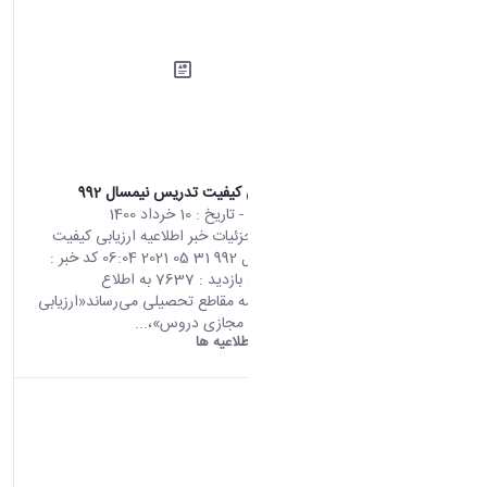
اطلاعیه ارزیابی کیفیت تدریس نیمسال 992
محتوای سایت
- تاریخ :
10 خرداد 1400
صفحه اصلی جزئیات خبر اطلاعیه ارزیابی کیفیت
تدریس نیمسال 992 31 05 2021 06:04 کد خبر :
696681 تعداد بازدید : 7637 به اطلاع
دانشجویان همه مقاطع تحصیلی می‌رساند«ارزیابی
کیفیت آموزش مجازی دروس»،...
دانشگاه اراک:
اطلاعیه ها