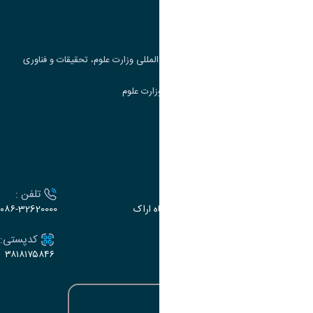
جست و جوی کتاب
مرکز مطالعات و همکاری های علمی بین المللی وزارت علوم، تحقیقات و فناوری
سامانه دریافت و پاسخگویی به شکایات وزارت علوم
سامانه سخا وزارت علوم
ارتباط با دانشگاه
آدرس :
تلفن :
اراک، میدان بسیج، بلوار سردشت، دانشگاه اراک
۰۸۶-32620000
ایمیل:
کدپستی:
۳۸۱۸۱۷۵۸۴۶
e-dabir@araku.ac.ir