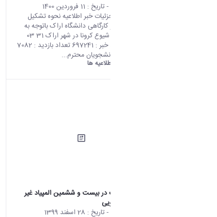
محتوای سایت
- تاریخ :
11 فروردین 1400
صفحه اصلی جزئیات خبر اطلاعیه نحوه تشکیل
دروس عملی و کارگاهی دانشگاه اراک باتوجه به
تغییر وضعیت شیوع کرونا در شهر اراک 31 03
2021 05:29 کد خبر : 697241 تعداد بازدید : 7082
به استحضار دانشجویان محترم...
دانشگاه اراک:
اطلاعیه ها
فراخوان شرکت در بیست و ششمین المپیاد غیر
متمرکز دانشجویی
محتوای سایت
- تاریخ :
28 اسفند 1399