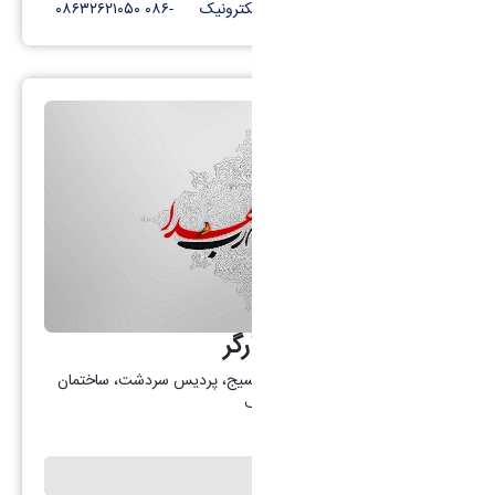
کانال تلگرام
پست الکترونیک
-۰۸۶ ۰۸۶۳۲۶۲۱۰۵۰
گروه امور شاهد و ایثارگر
آدرس: اراک، بلوار کربلا، میدان بسیج، پردیس سردشت، ساختمان
دکتر عبدالکریم قریب، طبقه همکف
شهدای دانشگاه اراک