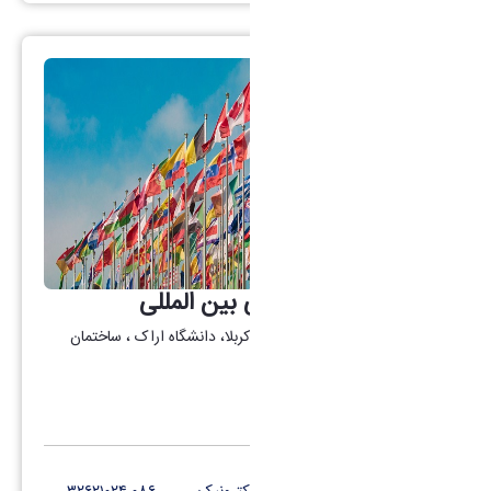
گروه همکاریهای علمی بین المللی
آدرس: اراک، میدان بسیج، بلوار کربلا، دانشگاه اراک ، ساختمان
دکتر قریب، طبقه ۵