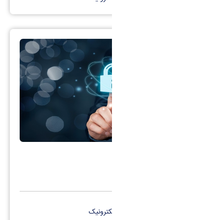
مدیریت حراست
کانال تلگرام
پست الکترونیک