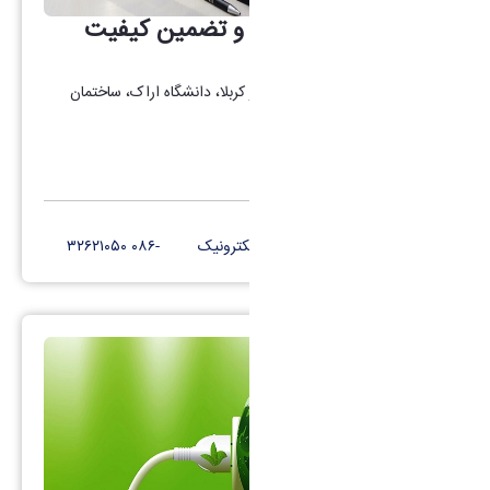
هیأت نظارت، ارزیابی و تضمین کیفیت
استان
آدرس : اراک، میدان بسیج، بلوار کربلا، دانشگاه اراک، ساختمان
دکتر قریب، طبقه ۵
کانال تلگرام
پست الکترونیک
-۰۸۶ ۳۲۶۲۱۰۵۰