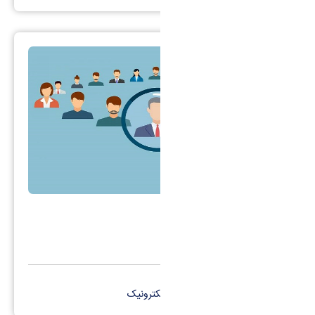
هسته گزینش
کانال تلگرام
پست الکترونیک