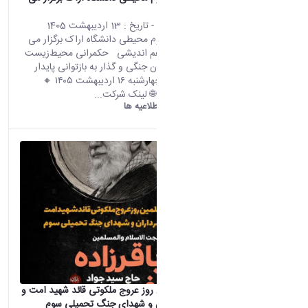
کند:
محتوای سایت
- تاریخ :
13 اردیبهشت 1405
پژوهشکده علوم محیطی دانشگاه اراک برگزار می
کند: نشست هم اندیشی حکمرانی محیط‌زیست
در شرایط بحران جنگی و گذار به بازتوانی پایدار
سرزمین 🔸 چهارشنبه ۱۶ اردیبهشت ۱۴۰۵ 🔸
ساعت۱۳تا۱۵ 🌐 لینک شرکت...
دانشگاه اراک:
اطلاعیه ها
مراسم چهلمین روز عروج ملکوتی قائد شهید امت و
يادبود سرداران و شهدای جنگ تحمیلی سوم