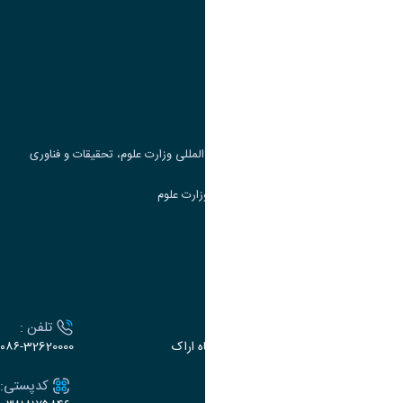
وزارت علوم، تحقیقات و فناوری
پرتال دانشجویی صندوق رفاه
جست و جوی کتاب
مرکز مطالعات و همکاری های علمی بین المللی وزارت علوم، تحقیقات و فناوری
سامانه دریافت و پاسخگویی به شکایات وزارت علوم
سامانه سخا وزارت علوم
ارتباط با دانشگاه
آدرس :
تلفن :
اراک، میدان بسیج، بلوار سردشت، دانشگاه اراک
۰۸۶-32620000
ایمیل:
کدپستی: