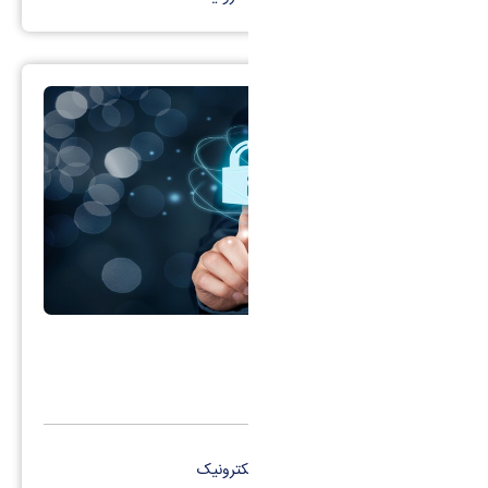
مدیریت حراست
کانال تلگرام
پست الکترونیک