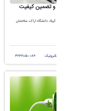
هیأت نظارت، ارزیابی و تضمین کیفیت
استان
آدرس : اراک، میدان بسیج، بلوار کربلا، دانشگاه اراک، ساختمان
دکتر قریب، طبقه ۵
کانال تلگرام
پست الکترونیک
-۰۸۶ ۳۲۶۲۱۰۵۰