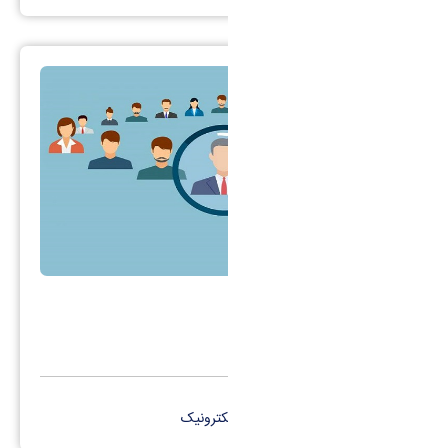
هسته گزینش
کانال تلگرام
پست الکترونیک