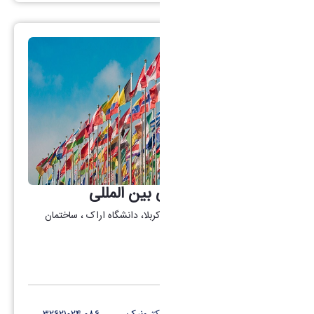
گروه همکاریهای علمی بین المللی
آدرس: اراک، میدان بسیج، بلوار کربلا، دانشگاه اراک ، ساختمان
دکتر قریب، طبقه ۵