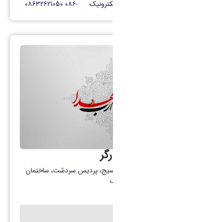
کانال تلگرام
پست الکترونیک
-۰۸۶ ۰۸۶۳۲۶۲۱۰۵۰
گروه امور شاهد و ایثارگر
آدرس: اراک، بلوار کربلا، میدان بسیج، پردیس سردشت، ساختمان
دکتر عبدالکریم قریب، طبقه همکف
شهدای دانشگاه اراک